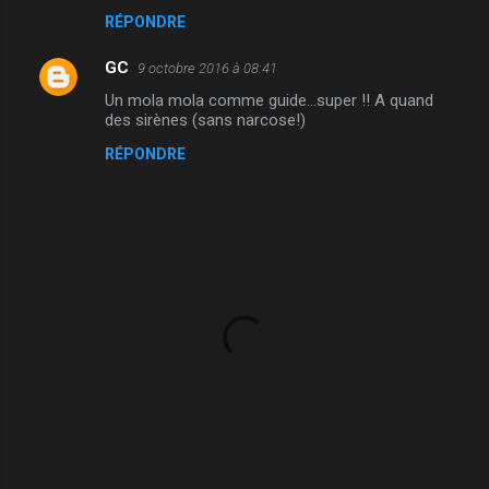
RÉPONDRE
m
m
GC
9 octobre 2016 à 08:41
e
Un mola mola comme guide...super !! A quand
n
des sirènes (sans narcose!)
t
RÉPONDRE
a
i
r
e
s