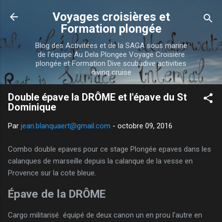
Accéder au contenu principal
Voyages croisières et
Formation plongée
Blog des Activitées et de la SAGA sous marine
de l'équipe Au Dela Plongee Voyage Croisière
plongée et Formation Dive scubadive activities
diving cruise
Double épave la DRÔME et l'épave du St
Dominique
Par
jean.blanquaert@gmail.com
-
octobre 09, 2016
Combo double epaves pour ce stage Plongée epaves dans les
calanques de marseille depuis la calanque de la vesse en
Provence sur la cote bleue.
Épave de la DRÔME
Cargo militarisé équipé de deux canon un en prou l'autre en