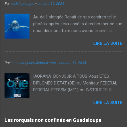
e
Par
audelaplongee
-
octobre 19, 2024
Au-delà plongée Renait de ses cendres tel le
phoénix après deux années à rechercher ce que
nous désirions faire nous avons trouvé notre
voie et avec Véronique nous vous proposons
LIRE LA SUITE
aujourd'hui des voyages thématiques sur la
plongée ainsi que des Formations
individualisées dans des cadres exceptionnels.
Par
jean.blanquaert@gmail.com
-
octobre 19, 2024
Notre souhait est de démocratiser la plongée
recycleur à traversdes formations orientés
IAORANA BONJOUR A TOUS Vous ETES
loisirs accessible pour tous et vous permettant
DIPLOMES D'ETAT (DE) ou Moniteur FEDERAL
d'étendre vos plongées tant en durée qu'en
FEDERAL FFESSM (MF1) ou INSTRUCTEUR
profondeur avec des interactions privilégiées
d'une autre école il est temps de nous
avec la faune et la flore des plus beaux endroits
LIRE LA SUITE
rejoindre! Rejoignez la plus grande école Tech
du Globe 🌎 bleu. Il est temps d'embarquer avec
du monde TDI et profitez de la famille toute
nous pour une nouvelle Saga! REAL LIFE IS
entière ! -TDI Tech Diver Courses Plongée
UNDER WATER 🌊 THE REST IS SURFACE
Les rorquals non confinés en Guadeloupe
technique -SDI Scuba Diver Courses Plongée
INTERVAL