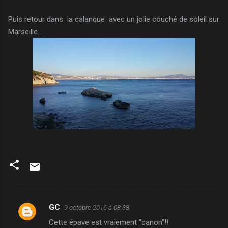
Puis retour dans la calanque avec un jolie couché de soleil sur
Marseille.
GC
9 octobre 2016 à 08:38
C
Cette épave est vraiement "canon"!!
o