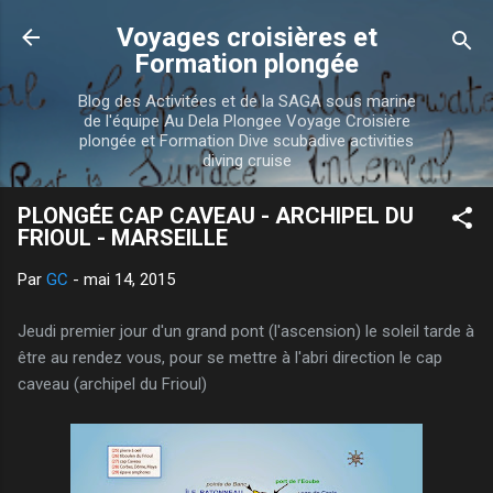
Accéder au contenu principal
Voyages croisières et
Formation plongée
Blog des Activitées et de la SAGA sous marine
de l'équipe Au Dela Plongee Voyage Croisière
plongée et Formation Dive scubadive activities
diving cruise
PLONGÉE CAP CAVEAU - ARCHIPEL DU
FRIOUL - MARSEILLE
Par
GC
-
mai 14, 2015
Jeudi premier jour d'un grand pont (l'ascension) le soleil tarde à
être au rendez vous, pour se mettre à l'abri direction le cap
caveau (archipel du Frioul)