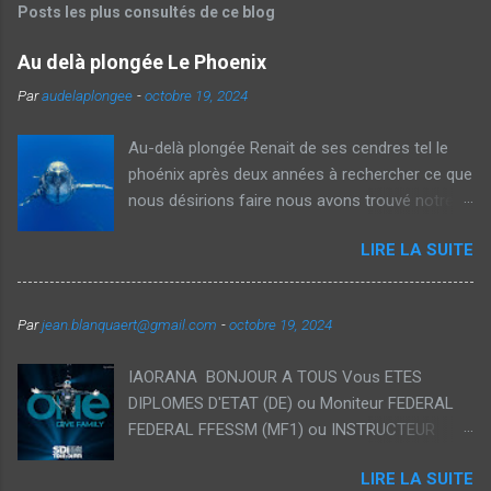
Posts les plus consultés de ce blog
Au delà plongée Le Phoenix
Par
audelaplongee
-
octobre 19, 2024
Au-delà plongée Renait de ses cendres tel le
phoénix après deux années à rechercher ce que
nous désirions faire nous avons trouvé notre
voie et avec Véronique nous vous proposons
LIRE LA SUITE
aujourd'hui des voyages thématiques sur la
plongée ainsi que des Formations
individualisées dans des cadres exceptionnels.
Par
jean.blanquaert@gmail.com
-
octobre 19, 2024
Notre souhait est de démocratiser la plongée
recycleur à traversdes formations orientés
IAORANA BONJOUR A TOUS Vous ETES
loisirs accessible pour tous et vous permettant
DIPLOMES D'ETAT (DE) ou Moniteur FEDERAL
d'étendre vos plongées tant en durée qu'en
FEDERAL FFESSM (MF1) ou INSTRUCTEUR
profondeur avec des interactions privilégiées
d'une autre école il est temps de nous
avec la faune et la flore des plus beaux endroits
LIRE LA SUITE
rejoindre! Rejoignez la plus grande école Tech
du Globe 🌎 bleu. Il est temps d'embarquer avec