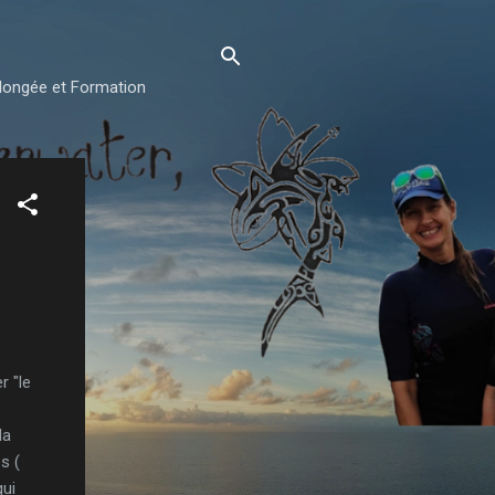
plongée et Formation
r "le
la
s (
qui