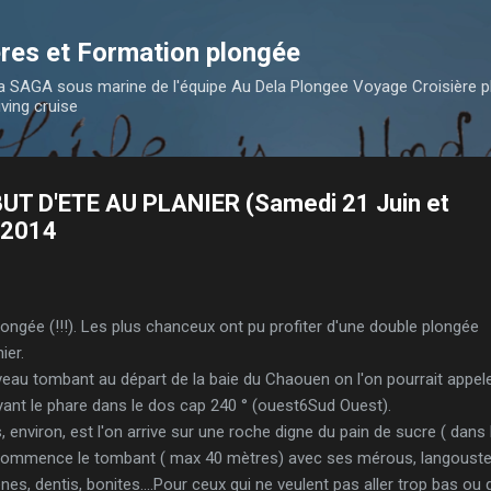
Accéder au contenu principal
res et Formation plongée
 la SAGA sous marine de l'équipe Au Dela Plongee Voyage Croisière 
iving cruise
T D'ETE AU PLANIER (Samedi 21 Juin et
 2014
longée (!!!). Les plus chanceux ont pu profiter d'une double plongée
ier.
eau tombant au départ de la baie du Chaouen on l'on pourrait appele
ant le phare dans le dos cap 240 ° (ouest6Sud Ouest).
environ, est l'on arrive sur une roche digne du pain de sucre ( dans 
 commence le tombant ( max 40 mètres) avec ses mérous, langouste
es, dentis, bonites....Pour ceux qui ne veulent pas aller trop bas ou 