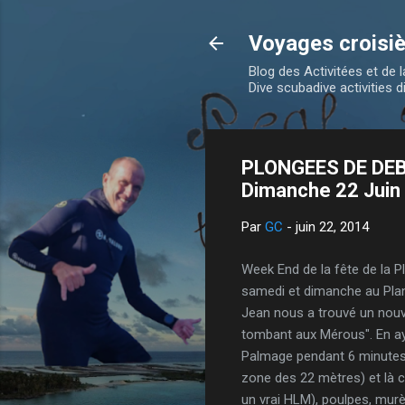
Voyages croisiè
Blog des Activitées et de
Dive scubadive activities d
PLONGEES DE DEBU
Dimanche 22 Juin
Par
GC
-
juin 22, 2014
Week End de la fête de la P
samedi et dimanche au Plan
Jean nous a trouvé un nouv
tombant aux Mérous". En ay
Palmage pendant 6 minutes, 
zone des 22 mètres) et là
un vrai HLM), poulpes, murèn