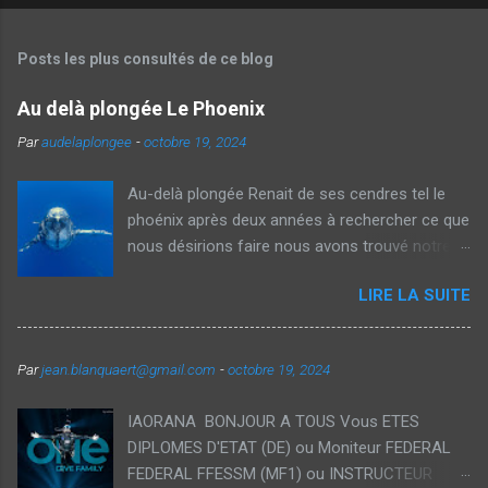
Posts les plus consultés de ce blog
Au delà plongée Le Phoenix
Par
audelaplongee
-
octobre 19, 2024
Au-delà plongée Renait de ses cendres tel le
phoénix après deux années à rechercher ce que
nous désirions faire nous avons trouvé notre
voie et avec Véronique nous vous proposons
LIRE LA SUITE
aujourd'hui des voyages thématiques sur la
plongée ainsi que des Formations
individualisées dans des cadres exceptionnels.
Par
jean.blanquaert@gmail.com
-
octobre 19, 2024
Notre souhait est de démocratiser la plongée
recycleur à traversdes formations orientés
IAORANA BONJOUR A TOUS Vous ETES
loisirs accessible pour tous et vous permettant
DIPLOMES D'ETAT (DE) ou Moniteur FEDERAL
d'étendre vos plongées tant en durée qu'en
FEDERAL FFESSM (MF1) ou INSTRUCTEUR
profondeur avec des interactions privilégiées