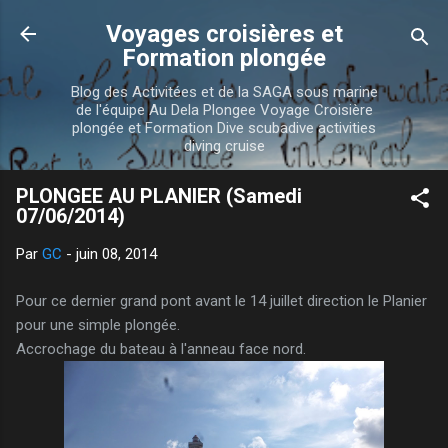
Accéder au contenu principal
Voyages croisières et
Formation plongée
Blog des Activitées et de la SAGA sous marine
de l'équipe Au Dela Plongee Voyage Croisière
plongée et Formation Dive scubadive activities
diving cruise
PLONGEE AU PLANIER (Samedi
07/06/2014)
Par
GC
-
juin 08, 2014
Pour ce dernier grand pont avant le 14 juillet direction le Planier
pour une simple plongée.
Accrochage du bateau à l'anneau face nord.