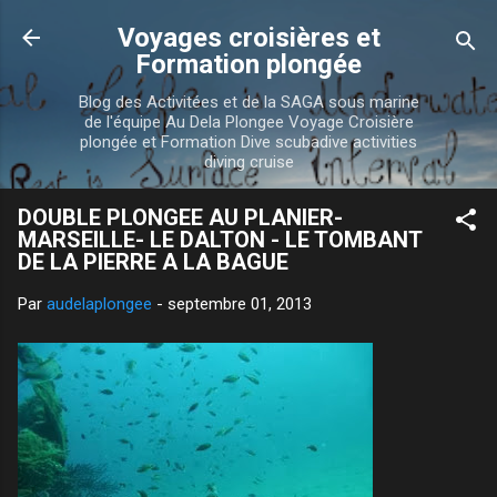
Accéder au contenu principal
Voyages croisières et
Formation plongée
Blog des Activitées et de la SAGA sous marine
de l'équipe Au Dela Plongee Voyage Croisière
plongée et Formation Dive scubadive activities
diving cruise
DOUBLE PLONGEE AU PLANIER-
MARSEILLE- LE DALTON - LE TOMBANT
DE LA PIERRE A LA BAGUE
Par
audelaplongee
-
septembre 01, 2013