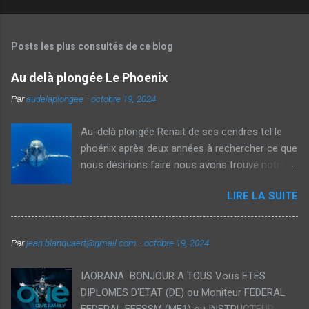
Posts les plus consultés de ce blog
Au delà plongée Le Phoenix
Par
audelaplongee
-
octobre 19, 2024
Au-delà plongée Renait de ses cendres tel le
phoénix après deux années à rechercher ce que
nous désirions faire nous avons trouvé notre
voie et avec Véronique nous vous proposons
LIRE LA SUITE
aujourd'hui des voyages thématiques sur la
plongée ainsi que des Formations
individualisées dans des cadres exceptionnels.
Par
jean.blanquaert@gmail.com
-
octobre 19, 2024
Notre souhait est de démocratiser la plongée
recycleur à traversdes formations orientés
IAORANA BONJOUR A TOUS Vous ETES
loisirs accessible pour tous et vous permettant
DIPLOMES D'ETAT (DE) ou Moniteur FEDERAL
d'étendre vos plongées tant en durée qu'en
FEDERAL FFESSM (MF1) ou INSTRUCTEUR