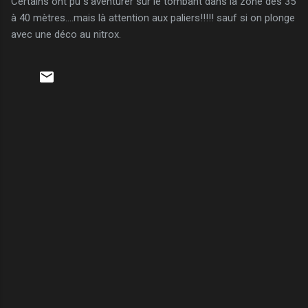
Certains ont pu s'aventurer sur le tombant dans la zone des 35
à 40 mètres....mais là attention aux paliers!!!!! sauf si on plonge
avec une déco au nitrox.
C
o
m
m
e
n
t
a
i
r
e