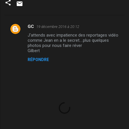
GC
19 décembre 2016 à 20:12
C
J'attends avec impatience des reportages vidéo
o
comme Jean en a le secret....plus quelques
m
photos pour nous faire réver
Gilbert
m
RÉPONDRE
e
n
t
a
i
r
e
s