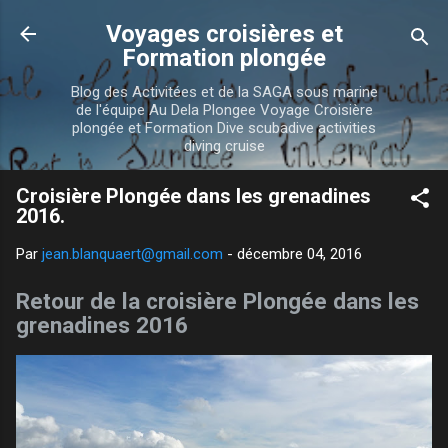
Accéder au contenu principal
Voyages croisières et
Formation plongée
Blog des Activitées et de la SAGA sous marine
de l'équipe Au Dela Plongee Voyage Croisière
plongée et Formation Dive scubadive activities
diving cruise
Croisière Plongée dans les grenadines
2016.
Par
jean.blanquaert@gmail.com
-
décembre 04, 2016
Retour de la croisière Plongée dans les
grenadines 2016