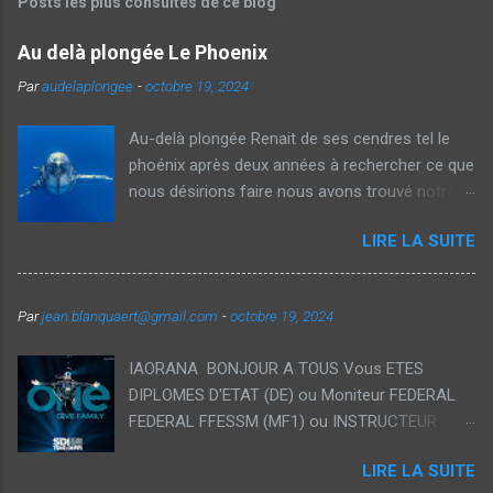
Posts les plus consultés de ce blog
a
i
Au delà plongée Le Phoenix
r
e
Par
audelaplongee
-
octobre 19, 2024
Au-delà plongée Renait de ses cendres tel le
phoénix après deux années à rechercher ce que
nous désirions faire nous avons trouvé notre
voie et avec Véronique nous vous proposons
LIRE LA SUITE
aujourd'hui des voyages thématiques sur la
plongée ainsi que des Formations
individualisées dans des cadres exceptionnels.
Par
jean.blanquaert@gmail.com
-
octobre 19, 2024
Notre souhait est de démocratiser la plongée
recycleur à traversdes formations orientés
IAORANA BONJOUR A TOUS Vous ETES
loisirs accessible pour tous et vous permettant
DIPLOMES D'ETAT (DE) ou Moniteur FEDERAL
d'étendre vos plongées tant en durée qu'en
FEDERAL FFESSM (MF1) ou INSTRUCTEUR
profondeur avec des interactions privilégiées
d'une autre école il est temps de nous
avec la faune et la flore des plus beaux endroits
LIRE LA SUITE
rejoindre! Rejoignez la plus grande école Tech
du Globe 🌎 bleu. Il est temps d'embarquer avec