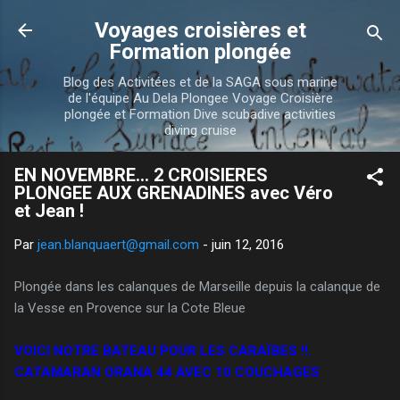
Accéder au contenu principal
Voyages croisières et
Formation plongée
Blog des Activitées et de la SAGA sous marine
de l'équipe Au Dela Plongee Voyage Croisière
plongée et Formation Dive scubadive activities
diving cruise
EN NOVEMBRE... 2 CROISIERES
PLONGEE AUX GRENADINES avec Véro
et Jean !
Par
jean.blanquaert@gmail.com
-
juin 12, 2016
Plongée dans les calanques de Marseille depuis la calanque de
la Vesse en Provence sur la Cote Bleue
VOICI NOTRE BATEAU POUR LES CARAÏBES !!.
CATAMARAN ORANA 44 AVEC 10 COUCHAGES