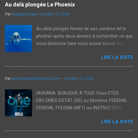
Au delà plongée Le Phoenix
r
e
Par
audelaplongee
-
octobre 19, 2024
Au-delà plongée Renait de ses cendres tel le
phoénix après deux années à rechercher ce que
nous désirions faire nous avons trouvé notre
voie et avec Véronique nous vous proposons
LIRE LA SUITE
aujourd'hui des voyages thématiques sur la
plongée ainsi que des Formations
individualisées dans des cadres exceptionnels.
Par
jean.blanquaert@gmail.com
-
octobre 19, 2024
Notre souhait est de démocratiser la plongée
recycleur à traversdes formations orientés
IAORANA BONJOUR A TOUS Vous ETES
loisirs accessible pour tous et vous permettant
DIPLOMES D'ETAT (DE) ou Moniteur FEDERAL
d'étendre vos plongées tant en durée qu'en
FEDERAL FFESSM (MF1) ou INSTRUCTEUR
profondeur avec des interactions privilégiées
d'une autre école il est temps de nous
avec la faune et la flore des plus beaux endroits
LIRE LA SUITE
rejoindre! Rejoignez la plus grande école Tech
du Globe 🌎 bleu. Il est temps d'embarquer avec
du monde TDI et profitez de la famille toute
nous pour une nouvelle Saga! REAL LIFE IS
entière ! -TDI Tech Diver Courses Plongée