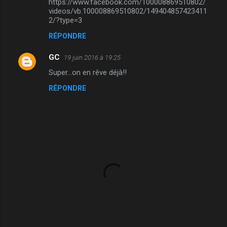
https://www.facebook.com/100008869510802/
o
videos/vb.100008869510802/149404857423411
m
2/?type=3
m
RÉPONDRE
e
GC
19 juin 2016 à 19:25
n
Super...on en rêve déjà!!
t
RÉPONDRE
a
i
r
e
s