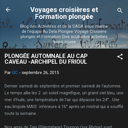
Accéder au contenu principal
Voyages croisières et
Formation plongée
Blog des Activitées et de la SAGA sous marine
de l'équipe Au Dela Plongee Voyage Croisière
plongée et Formation Dive scubadive activities
diving cruise
PLONGÉE AUTOMNALE AU CAP
CAVEAU -ARCHIPEL DU FRIOUL
Par
GC
-
septembre 26, 2015
Dernier samedi de septembre et premier samedi de l'automne.
Le temps allie les 2 un soleil magnifique, un grand ciel bleu, une
mer d'huile, une température de l'air qui dépasse les 24°....Une
eau limpide MAIS inférieure à 16° après un mistral qui a soufflé
toute la semaine.
Nos amis de Tain (l'Hermitage) Tournon (sur Rhône) sont