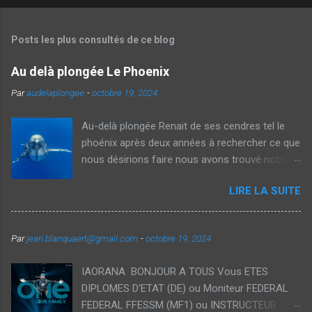
Posts les plus consultés de ce blog
Au delà plongée Le Phoenix
Par
audelaplongee
-
octobre 19, 2024
Au-delà plongée Renait de ses cendres tel le
phoénix après deux années à rechercher ce que
nous désirions faire nous avons trouvé notre
voie et avec Véronique nous vous proposons
LIRE LA SUITE
aujourd'hui des voyages thématiques sur la
plongée ainsi que des Formations
individualisées dans des cadres exceptionnels.
Par
jean.blanquaert@gmail.com
-
octobre 19, 2024
Notre souhait est de démocratiser la plongée
recycleur à traversdes formations orientés
IAORANA BONJOUR A TOUS Vous ETES
loisirs accessible pour tous et vous permettant
DIPLOMES D'ETAT (DE) ou Moniteur FEDERAL
d'étendre vos plongées tant en durée qu'en
FEDERAL FFESSM (MF1) ou INSTRUCTEUR
profondeur avec des interactions privilégiées