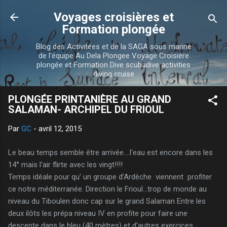
Accéder au contenu principal
Voyages croisières et
Formation plongée
Blog des Activitées et de la SAGA sous marine
de l'équipe Au Dela Plongee Voyage Croisière
plongée et Formation Dive scubadive activities
diving cruise
PLONGÉE PRINTANIÈRE AU GRAND
SALAMAN- ARCHIPEL DU FRIOUL
Par
GC
-
avril 12, 2015
Le beau temps semble être arrivée....l'eau est encore dans les
14° mais l'air flirte avec les vingt!!!!
Temps idéale pour qu' un groupe d’Ardèche viennent profiter
ce notre méditerranée. Direction le Frioul...trop de monde au
niveau du Tiboulen donc cap sur le grand Salaman Entre les
deux ilôts les prépa niveau IV en profite pour faire une
descente dans le bleu (40 mètres) et d'autres exercices.