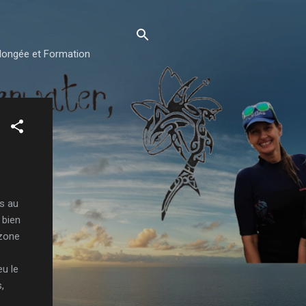
plongée et Formation
s au
 bien
 zone
eu le
,