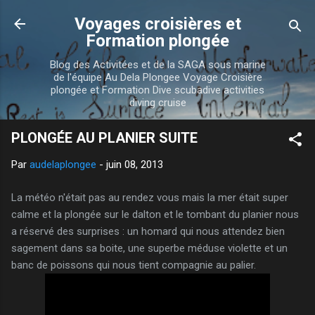
Accéder au contenu principal
Voyages croisières et
Formation plongée
Blog des Activitées et de la SAGA sous marine
de l'équipe Au Dela Plongee Voyage Croisière
plongée et Formation Dive scubadive activities
diving cruise
PLONGÉE AU PLANIER SUITE
Par
audelaplongee
-
juin 08, 2013
La météo n'était pas au rendez vous mais la mer était super
calme et la plongée sur le dalton et le tombant du planier nous
a réservé des surprises : un homard qui nous attendez bien
sagement dans sa boite, une superbe méduse violette et un
banc de poissons qui nous tient compagnie au palier.