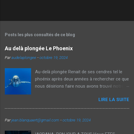
Posts les plus consultés de ce blog
Au delà plongée Le Phoenix
Par
audelaplongee
-
octobre 19, 2024
Au-delà plongée Renait de ses cendres tel le
phoénix après deux années à rechercher ce que
nous désirions faire nous avons trouvé notre
voie et avec Véronique nous vous proposons
LIRE LA SUITE
aujourd'hui des voyages thématiques sur la
plongée ainsi que des Formations
individualisées dans des cadres exceptionnels.
Par
jean.blanquaert@gmail.com
-
octobre 19, 2024
Notre souhait est de démocratiser la plongée
recycleur à traversdes formations orientés