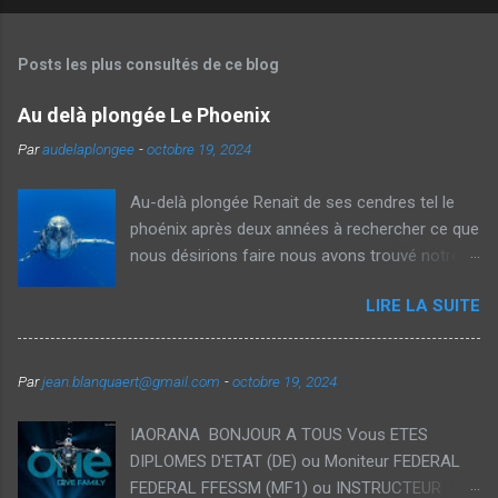
e
n
t
Posts les plus consultés de ce blog
a
i
Au delà plongée Le Phoenix
r
e
Par
audelaplongee
-
octobre 19, 2024
Au-delà plongée Renait de ses cendres tel le
phoénix après deux années à rechercher ce que
nous désirions faire nous avons trouvé notre
voie et avec Véronique nous vous proposons
LIRE LA SUITE
aujourd'hui des voyages thématiques sur la
plongée ainsi que des Formations
individualisées dans des cadres exceptionnels.
Par
jean.blanquaert@gmail.com
-
octobre 19, 2024
Notre souhait est de démocratiser la plongée
recycleur à traversdes formations orientés
IAORANA BONJOUR A TOUS Vous ETES
loisirs accessible pour tous et vous permettant
DIPLOMES D'ETAT (DE) ou Moniteur FEDERAL
d'étendre vos plongées tant en durée qu'en
FEDERAL FFESSM (MF1) ou INSTRUCTEUR
profondeur avec des interactions privilégiées