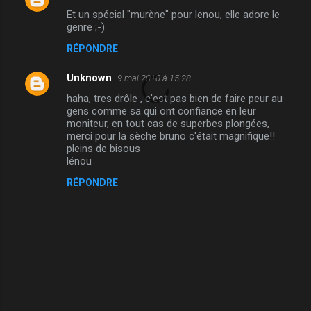
e
Et un spécial "murène" pour lenou, elle adore le
n
genre ;-)
t
RÉPONDRE
a
Unknown
9 mai 2010 à 15:28
i
haha, tres drôle , c'est pas bien de faire peur au
r
gens comme sa qui ont confiance en leur
e
moniteur, en tout cas de superbes plongées,
merci pour la sèche bruno c'était magnifique!!
s
pleins de bisous
lénou
RÉPONDRE