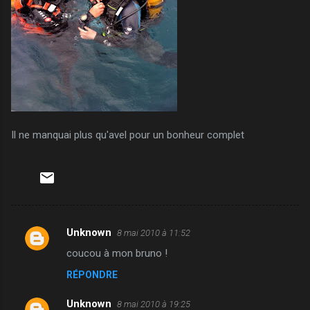
Il ne manquai plus qu'avel pour un bonheur complet
Unknown
8 mai 2010 à 11:52
C
coucou à mon bruno !
o
RÉPONDRE
m
m
Unknown
8 mai 2010 à 19:25