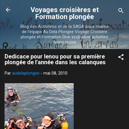
Accéder au contenu principal
Voyages croisières et
Formation plongée
Blog des Activitées et de la SAGA sous marine
de l'équipe Au Dela Plongee Voyage Croisière
plongée et Formation Dive scubadive activities
diving cruise
Dedicace pour lenou pour sa première
plongée de l'année dans les calanques
Par
audelaplongee
-
mai 08, 2010